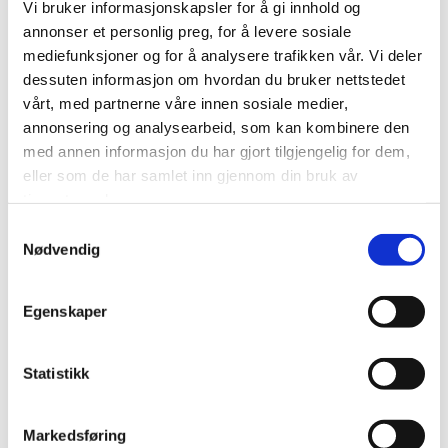
Vi bruker informasjonskapsler for å gi innhold og
annonser et personlig preg, for å levere sosiale
mediefunksjoner og for å analysere trafikken vår. Vi deler
Hvem er Baldishol Planteskole AS?
dessuten informasjon om hvordan du bruker nettstedet
vårt, med partnerne våre innen sosiale medier,
Baldishol Planteskole AS ble grunnlagt i 1945, og er en av de eldste
annonsering og analysearbeid, som kan kombinere den
planteskolene i Norge. Familiebedriften blir i dag drevet av Olav og Geir
med annen informasjon du har gjort tilgjengelig for dem,
Baldishol. Planteskolen ligger flott sydvendt ned til Mjøsa på Nes i
eller som de har samlet inn gjennom din bruk av
Hedmark.
tjenestene deres.
Samtykkevalg
Vi er en engros-planteskole som leverer kvalitetsplanter til hagesentre,
Nødvendig
planteskoler, anleggsgartnere og videreforhandlere av planter.
Baldishol Planteskole produserer norske planter av høy kvalitet som er
Egenskaper
sterke, friske og vinterherdige, tilpasset det norske klima. Vi har en
meget stor egenproduksjon og vil spesielt fremheve vårt store sortiment
innen roser, prydbusker, frukt og bærbusker. Med utgangspunkt i vår
Statistikk
store egenproduksjon og gode underleverandører, kan vi i dag levere et
komplett sortiment til våre kunder.
Markedsføring