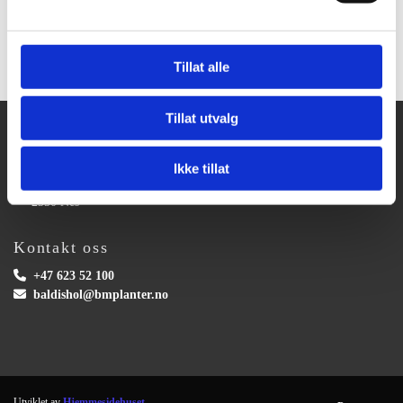
Ta kontakt for å få et uforpliktende tilbud
Tillat alle
Tillat utvalg
Baldishol Planteskole AS
Ikke tillat

Baldisholvegen 108
2350 Nes
Kontakt oss

+47 623 52 100

baldishol@bmplanter.no
Utviklet av
Hjemmesidehuset
.